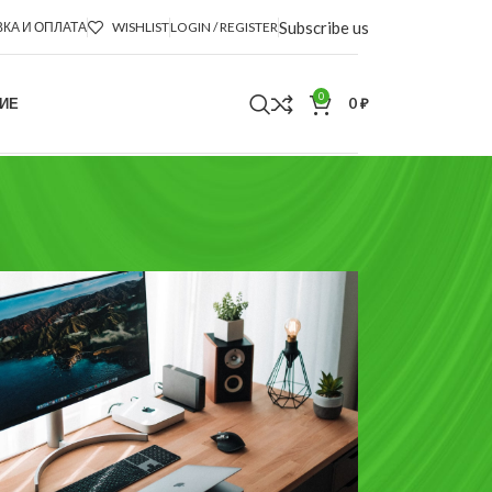
Subscribe us
КА И ОПЛАТА
WISHLIST
LOGIN / REGISTER
0
ИЕ
0
₽