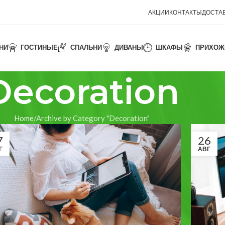
АКЦИИ
КОНТАКТЫ
ДОСТАВ
НИ
ГОСТИНЫЕ
СПАЛЬНИ
ДИВАНЫ
ШКАФЫ
ПРИХОЖ
Decoration
Home
Archive by Category "Decoration"
7
26
Г
АВГ