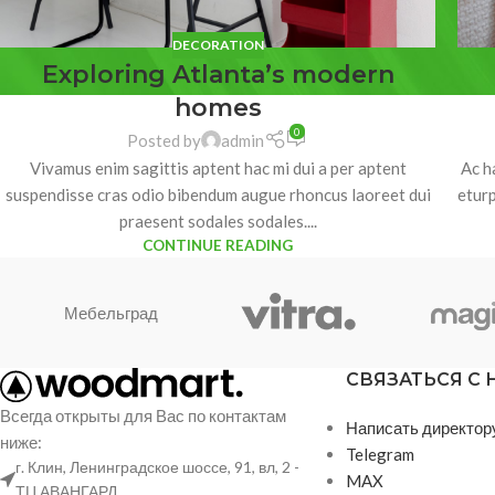
DECORATION
Exploring Atlanta’s modern
homes
0
Posted by
admin
Vivamus enim sagittis aptent hac mi dui a per aptent
Ac h
suspendisse cras odio bibendum augue rhoncus laoreet dui
eturp
praesent sodales sodales....
CONTINUE READING
Мебельград
СВЯЗАТЬСЯ С
Всегда открыты для Вас по контактам
Написать директор
ниже:
Telegram
г. Клин, Ленинградское шоссе, 91, вл, 2 -
MAX
ТЦ АВАНГАРД