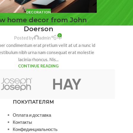
DECORATION
w home decor from John
Doerson
0
Posted by
admin
er condimentum erat pretium velit at ut a nunc id
estibulum nibh urna nam consequat erat molestie
lacinia rhoncus. Nis...
CONTINUE READING
ПОКУПАТЕЛЯМ
Оплата и доставка
Контакты
Конфединциальность