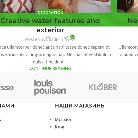
DECORATION
Creative water features and
Ne
exterior
0
Posted by
admin
aca ullamcorper donec ante habi tasse donec imperdiet
Ullamcorp
is varius per a augue magna hac. Nec hac et vestibulum
a adeu v
duis a tincidunt ...
CONTINUE READING
 НАМИ
НАШИ МАГАЗИНЫ
у
Москва
Клин