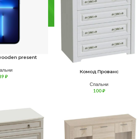
wooden present
альни
Комод Прованс
89
₽
Спальни
100
₽