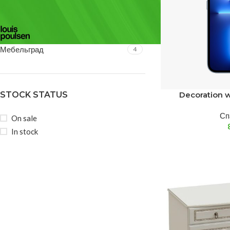
FILTER BY BRAND
Louis Poulsen
1
Мебельград
4
STOCK STATUS
Decoration 
Сп
On sale
In stock