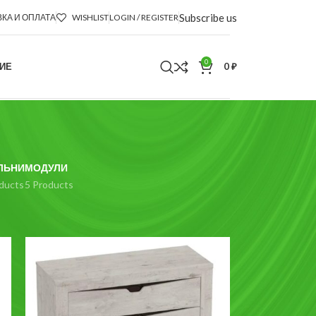
Subscribe us
КА И ОПЛАТА
WISHLIST
LOGIN / REGISTER
0
ИЕ
0
₽
ЛЬНИ
МОДУЛИ
ducts
5 Products
18
24