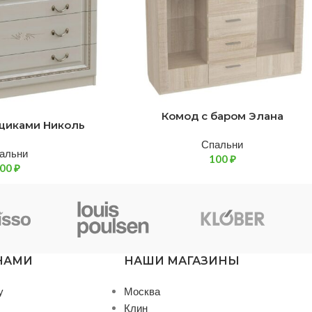
Комод с баром Элана
ящиками Николь
Спальни
альни
100
₽
100
₽
 НАМИ
НАШИ МАГАЗИНЫ
у
Москва
Клин