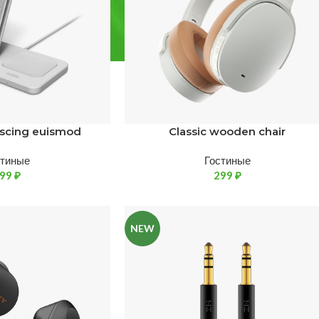
iscing euismod
Classic wooden chair
стиные
Гостиные
199
₽
299
₽
NEW