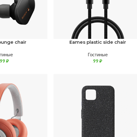
ounge chair
Eames plastic side chair
стиные
Гостиные
399
₽
99
₽