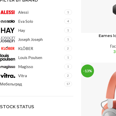
FILTER BY BRAND
Alessi
1
Eva Solo
4
Hay
1
Eames l
Joseph Joseph
1
Го
KLÖBER
2
Louis Poulsen
1
Magisso
1
-13%
Vitra
2
Мебельград
17
STOCK STATUS