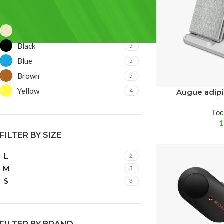
FILTER BY COLOR
Beige
4
Black
5
Blue
5
Brown
5
Yellow
4
Augue adip
Го
FILTER BY SIZE
L
2
M
3
S
3