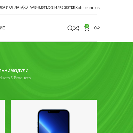
Subscribe us
КА И ОПЛАТА
WISHLIST
LOGIN / REGISTER
0
ИЕ
0
₽
ЛЬНИ
МОДУЛИ
ducts
5 Products
18
24