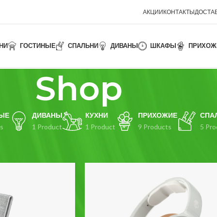
АКЦИИ
КОНТАКТЫ
ДОСТАВ
НИ
ГОСТИНЫЕ
СПАЛЬНИ
ДИВАНЫ
ШКАФЫ
ПРИХОЖ
Shop
ЫЕ
ДИВАНЫ
КУХНИ
ПРИХОЖИЕ
СПА
s
1 Product
1 Product
9 Products
5 Pro
Show
9
12