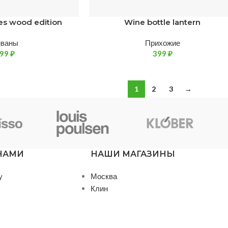
es wood edition
Wine bottle lantern
иваны
Прихожие
599
₽
399
₽
1
2
3
→
 НАМИ
НАШИ МАГАЗИНЫ
у
Москва
Клин