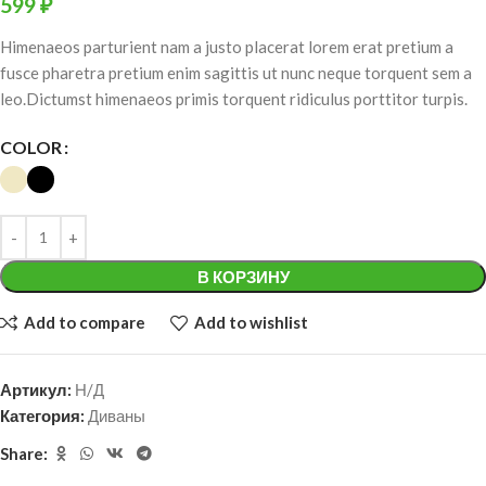
599
₽
Himenaeos parturient nam a justo placerat lorem erat pretium a
fusce pharetra pretium enim sagittis ut nunc neque torquent sem a
leo.Dictumst himenaeos primis torquent ridiculus porttitor turpis.
COLOR
В КОРЗИНУ
Add to compare
Add to wishlist
Артикул:
Н/Д
Категория:
Диваны
Share: