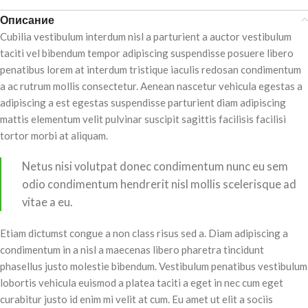
Описание
Cubilia vestibulum interdum nisl a parturient a auctor vestibulum
taciti vel bibendum tempor adipiscing suspendisse posuere libero
penatibus lorem at interdum tristique iaculis redosan condimentum
a ac rutrum mollis consectetur. Aenean nascetur vehicula egestas a
adipiscing a est egestas suspendisse parturient diam adipiscing
mattis elementum velit pulvinar suscipit sagittis facilisis facilisi
tortor morbi at aliquam.
Netus nisi volutpat donec condimentum nunc eu sem
odio condimentum hendrerit nisl mollis scelerisque ad
vitae a eu.
Etiam dictumst congue a non class risus sed a. Diam adipiscing a
condimentum in a nisl a maecenas libero pharetra tincidunt
phasellus justo molestie bibendum. Vestibulum penatibus vestibulum
lobortis vehicula euismod a platea taciti a eget in nec cum eget
curabitur justo id enim mi velit at cum. Eu amet ut elit a sociis