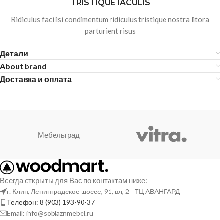
TRISTIQUE IACULIS
Ridiculus facilisi condimentum ridiculus tristique nostra litora
parturient risus
Детали
About brand
Доставка и оплата
Мебельград
Всегда открыты для Вас по контактам ниже:
г. Клин, Ленинградское шоссе, 91, вл, 2 - ТЦ АВАНГАРД
Телефон: 8 (903) 193-90-37
Email: info@soblaznmebel.ru